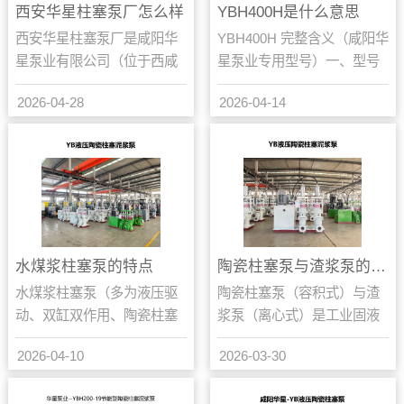
西安华星柱塞泵厂怎么样
YBH400H是什么意思
西安华星柱塞泵厂是咸阳华
YBH400H 完整含义（咸阳华
星泵业有限公司（位于西咸
星泵业专用型号）一、型号
新区秦汉新城，常被称作咸
逐字符拆解YB：油压柱塞泵
2026-04-28
2026-04-14
阳华星），是国内陶瓷柱塞
H：节能400：柱...
泥浆泵领域的老牌专业厂
家...
水煤浆柱塞泵的特点
陶瓷柱塞泵与渣浆泵的区别
水煤浆柱塞泵（多为液压驱
陶瓷柱塞泵（容积式）与渣
动、双缸双作用、陶瓷柱塞
浆泵（离心式）是工业固液
的容积式泵），核心特点是
输送中两种完全不同原理的
2026-04-10
2026-03-30
高压稳流、耐磨耐腐、节
泵型，核心差异在于工作原
能、适配高浓度含固浆体、
理、压力特性、耐磨性、