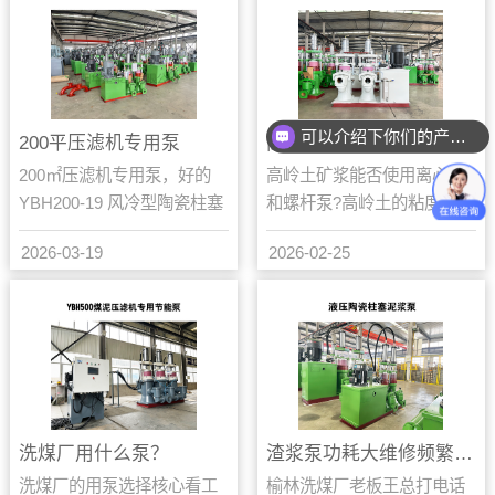
长...
能...
可以介绍下你们的产品么？
200平压滤机专用泵
高岭土矿浆能否使用离心泵和螺杆泵?
200㎡压滤机专用泵，好的
高岭土矿浆能否使用离心泵
YBH200-19 风冷型陶瓷柱塞
和螺杆泵?高岭土的粘度较
泵您对该问题还有什么疑问
高,使用离心泵时,流动性会变
2026-03-19
2026-02-25
吗?可以联系我们的销
差，难以被叶轮甩出,输送效
售:18220...
率大幅度下降,还容...
洗煤厂用什么泵？
渣浆泵功耗大维修频繁柱塞泵能解决吗
洗煤厂的用泵选择核心看工
榆林洗煤厂老板王总打电话