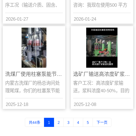
序工况（输送介质、固含、
咨询：我现在使用500 平方
压力、磨蚀性），不同工序
压滤机和渣浆泵，渣浆泵功
2026-01-27
2026-01-24
适配不同泵型；而陶瓷柱塞
耗大，维修频繁。你们厂柱
泵是洗煤厂高浓度煤泥压
塞泵电机功率多大？按...
滤...
洗煤厂使用柱塞泵能节省多少度电？
选矿厂输送高浓度矿浆用什么泵
内蒙古洗煤厂的杨总询问处
客户工况：高浓度矿浆输
理尾煤，你们的柱塞泵节能
送，浆料浓度40-50%，目的
到什么程度？我们以同一个
距离4千5百多米，垂直高差
2025-12-18
2025-12-08
省份的客户的案例来讲，位
74米，300目40%左右，400
于内蒙古通辽的一家洗煤
目-52...
厂...
共44条
1
2
3
4
5
下一页