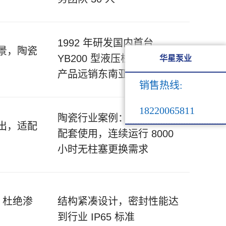
1992 年研发国内首台
景，陶瓷
YB200 型液压柱塞泵，现
华星泵业
华星泵业
产品远销东南亚、中东等地
销售热线:
销售热线:
18220065811
18220065811
陶瓷行业案例：喷雾干燥塔
出，适配
配套使用，连续运行 8000
小时无柱塞更换需求
，杜绝渗
结构紧凑设计，密封性能达
到行业 IP65 标准