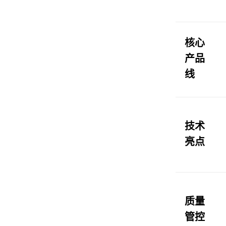
核心
产品
线
技术
亮点
质量
管控