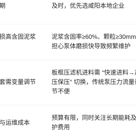
期
及时，优先选咸阳本地企业
损高含固泥浆
泥浆含固率≥60%、颗粒≥30m
担心泵体磨损快导致频繁维护
板框压滤机进料需 “快速进料→
套需变量调节
压保压” 切换，传统泵压力流量
节不便
预算有限，同时关注长期能耗
与运维成本
护费用