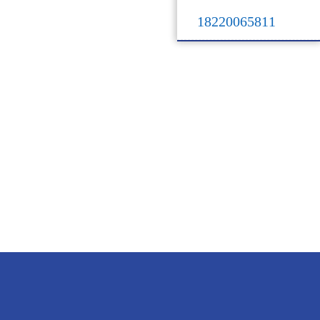
18220065811
18220065811