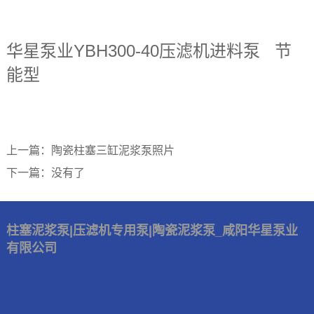
华星泵业YBH300-40压滤机进料泵 节
能型
上一篇：陶瓷柱塞三缸泥浆泵照片
下一篇：没有了
柱塞泥浆泵|压滤机专用泵|陶瓷泥浆泵_咸阳华星泵业
有限公司