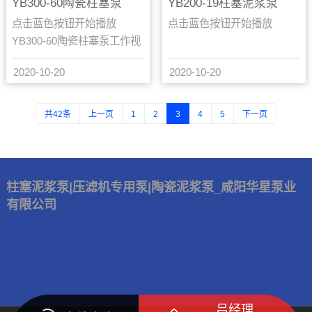
YB300-60陶瓷柱塞泵
YB200-19柱塞泥浆泵
点击蓝色按钮开始播放
点击蓝色按钮开始播放
YB300-60陶瓷柱塞泵工作视
频
2020-10-20
2020-10-20
共42条
上一页
1
2
3
4
5
下一页
柱塞泥浆泵|压滤机专用泵|陶瓷泥浆泵_咸阳华星泵业
有限公司
吕经理